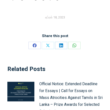
ஏப்ரல் 18, 2023
Share this post
Share
Share
Share
Share
on
on
on
on
Facebook
X
LinkedIn
WhatsApp
Related Posts
Official Notice: Extended Deadline
for Essays | Call for Essays on
Mass Atrocities Against Tamils in Sri
Lanka – Prize Awards for Selected