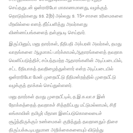
செய்ததுடன் ஒன்ராரியோ மாகாணமானது, வழக்குத்
தொடுநர்களது ss. 2(b) அல்லது s. 15> சாசன உரிமைகளை
மீறவில்லை எனத் தீர்ப்பளித்து அவர்களது
விண்ணப்பங்களைத் தள்ளுபடி செய்தார்.
இருப்பினும், மனு தாரர்கள், நீதிபதி அக்பரலி அவர்கள், தமது
வாதங்களை ஆழமாகப் பார்க்காமல்,ஆதாரங்களைத் தவறாக
வெளிப்படுத்திச்; சம்பந்தமற்ற ஆதாரங்களின் அடிப்படையில்,
சட்ட ரீதியாகத் தவறிழைத்துள்ளார் என்ற அடிப்படையில்
ஒன்ராரியோ மேன் முறையீட்டு நீதிமன்றத்தில் முறையீட்டு
வழக்குத் தாக்கல் செய்துள்ளனர்.
மனு தாரர்கள் தமது முறையீட்டில், த.இ.க.வா.ச இன்
நோக்கத்தைத் தவறாகச் சித்தரிப்பது மட்டுமல்லாமல், சிறீ
லங்காவின் தமிழர் மீதான இனப்படுகொலையைச்
சூழ்ந்திருக்கும் உண்மைகள் குறித்துத் தவறானதும் திசை
திருப்பக்கூடியதுமான அறிக்கைகளையும் விடுத்து