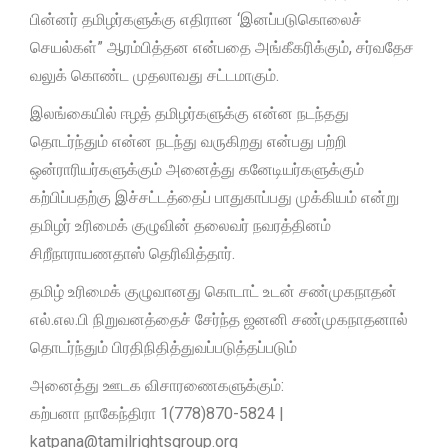
பின்னர் தமிழர்களுக்கு எதிரான ‘இனப்படுகொலைச்
செயல்கள்” ஆரம்பித்தன என்பதை அங்கீகரிக்கும், சர்வதேச
வலுக் கொண்ட முதலாவது சட்டமாகும்.
இலங்கையில் ஈழத் தமிழர்களுக்கு என்ன நடந்தது
தொடர்ந்தும் என்ன நடந்து வருகிறது என்பது பற்றி
ஒன்ராரியர்களுக்கும் அனைத்து கனேடியர்களுக்கும்
கற்பிப்பதற்கு இச்சட்டத்தைப் பாதுகாப்பது முக்கியம் என்று
தமிழர் உரிமைக் குழுவின் தலைவர் நவரத்தினம்
சிறீநாராயணதாஸ் தெரிவித்தார்.
தமிழ் உரிமைக் குழுவானது கொடாட் உடன் சண்முகநாதன்
எல்.எல.பி நிறுவனத்தைச் சேர்ந்த ஜனனி சண்முகநாதனால்
தொடர்ந்தும் பிரதிநிதித்துவப்படுத்தப்படும்
அனைத்து ஊடக விசாரணைகளுக்கும்:
கற்பனா நாகேந்திரா 1(778)870-5824 |
katpana@tamilrightsgroup.org