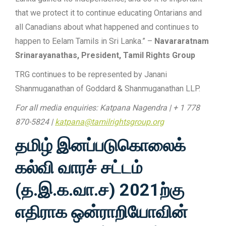
that we protect it to continue educating Ontarians and
all Canadians about what happened and continues to
happen to Eelam Tamils in Sri Lanka.” –
Navararatnam
Srinarayanathas, President, Tamil Rights Group
TRG continues to be represented by Janani
Shanmuganathan of Goddard & Shanmuganathan LLP.
For all media enquiries: Katpana Nagendra | + 1 778
870-5824 |
katpana@tamilrightsgroup.org
தமிழ் இனப்படுகொலைக்
கல்வி வாரச் சட்டம்
(த.இ.க.வா.ச) 2021ற்கு
எதிராக ஒன்ராறியோவின்