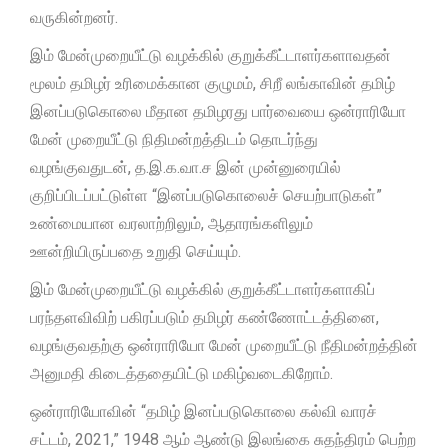
வருகின்றனர்.
இம் மேன்முறையீட்டு வழக்கில் குறுக்கீட்டாளர்களாவதன்
மூலம் தமிழர் உரிமைக்கான குழுமம், சிறீ லங்காவின் தமிழ்
இனப்படுகொலை மீதான தமிழரது பார்வையை ஒன்ராரியோ
மேன் முறையீட்டு நிதிமன்றத்திடம் தொடர்ந்து
வழங்குவதுடன், த.இ.க.வா.ச இன் முன்னுரையில்
குறிப்பிடப்பட்டுள்ள “இனப்படுகொலைச் செயற்பாடுகள்”
உண்மையான வரலாற்றிலும், ஆதாரங்களிலும்
ஊன்றியிருப்பதை உறுதி செய்யும்.
இம் மேன்முறையீட்டு வழக்கில் குறுக்கீட்டாளர்களாகிப்
பரந்தளவிவிற் பகிரப்படும் தமிழர் கண்ணோட்டத்தினை,
வழங்குவதற்கு ஒன்ராரியோ மேன் முறையீட்டு நீதிமன்றத்தின்
அனுமதி கிடைத்ததையிட்டு மகிழ்வடைகிறோம்.
ஒன்ராரியோவின் “தமிழ் இனப்படுகொலை கல்வி வாரச்
சட்டம், 2021,” 1948 ஆம் ஆண்டு இலங்கை சுதந்திரம் பெற்ற