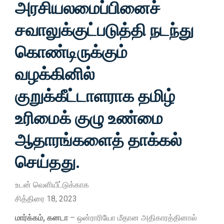
அரசியலமைப்பினைச்
சவாலுக்குட்படுத்தி நடந்து
கொண்டிருக்கும்
வழக்கினில்
குறுக்கீட்டாளராக தமிழ்
உரிமைக் குழு உண்மை
ஆதாரங்களைத் தாக்கல்
செய்தது.
உடன் வெளியீட்டுக்காக
சித்திரை 18, 2023
மார்க்கம், கனடா
– ஒன்ராரியோ மீதான அதிகாரத்தினால்