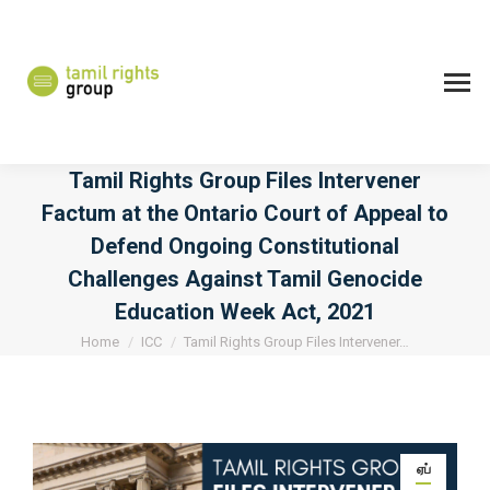
Tamil Rights Group Files Intervener
Factum at the Ontario Court of Appeal to
Defend Ongoing Constitutional
Challenges Against Tamil Genocide
Education Week Act, 2021
You are here:
Home
ICC
Tamil Rights Group Files Intervener…
ஏப்