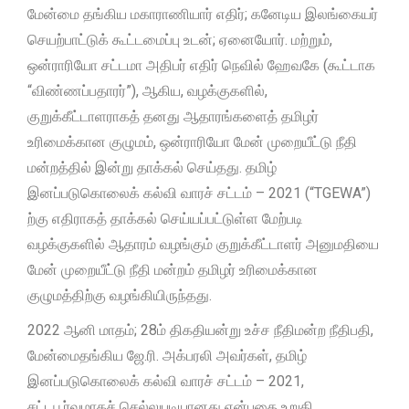
மேன்மை தங்கிய மகாராணியார் எதிர்; கனேடிய இலங்கையர்
செயற்பாட்டுக் கூட்டமைப்பு உடன்; ஏனையோர். மற்றும்,
ஒன்ராரியோ சட்டமா அதிபர் எதிர் நெவில் ஹேவகே (கூட்டாக
“விண்ணப்பதாரர்”), ஆகிய, வழக்குகளில்,
குறுக்கீட்டாளராகத் தனது ஆதாரங்களைத் தமிழர்
உரிமைக்கான குழுமம், ஒன்ராரியோ மேன் முறையீட்டு நீதி
மன்றத்தில் இன்று தாக்கல் செய்தது. தமிழ்
இனப்படுகொலைக் கல்வி வாரச் சட்டம் – 2021 (“TGEWA”)
ற்கு எதிராகத் தாக்கல் செய்யப்பட்டுள்ள மேற்படி
வழக்குகளில் ஆதாரம் வழங்கும் குறுக்கீட்டாளர் அனுமதியை
மேன் முறையீட்டு நீதி மன்றம் தமிழர் உரிமைக்கான
குழுமத்திற்கு வழங்கியிருந்தது.
2022 ஆனி மாதம்; 28ம் திகதியன்று உச்ச நீதிமன்ற நீதிபதி,
மேன்மைதங்கிய ஜே.ரி. அக்பரலி அவர்கள், தமிழ்
இனப்படுகொலைக் கல்வி வாரச் சட்டம் – 2021,
சட்டபூர்வமாகச் செல்லுபடியானது என்பதை உறுதி